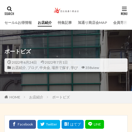
セール&お得情報
お店紹介
特集記事
旭通り商店会MAP
会員専用ペ
ポートビズ
2022年6月24日
2022年7月1日
お店紹介
,
ブログ
,
中央会
,
場所で探す
,
学び
358view
HOME
お店紹介
ポートビズ