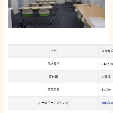
住所
東京都国
電話番号
042-505
定休日
土日祝
営業時間
8：30～
ホームページアドレス
http://po