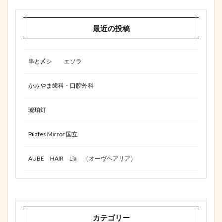
最近の投稿
串と〆シ エソラ
かみやま歯科・口腔外科
琥珀灯
Pilates Mirror 国立
AUBE HAIR Lia （オーヴヘアリア）
カテゴリー