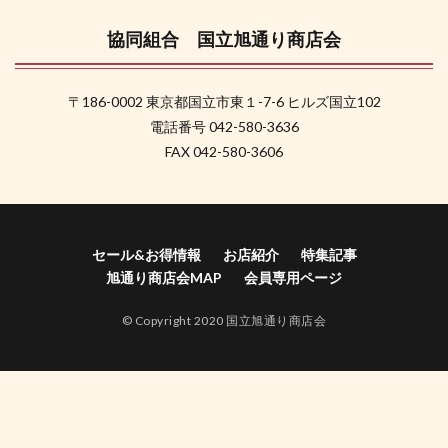
組
合
協同組合 国立旭通り商店会
国立
旭通
り商
〒186-0002 東京都国立市東１-7-6 ヒルズ国立102
店会
電話番号 042-580-3636
FAX 042-580-3606
セール&お得情報
お店紹介
特集記事
旭通り商店会MAP
会員専用ページ
© Copyright 2020 国立旭通り商店会