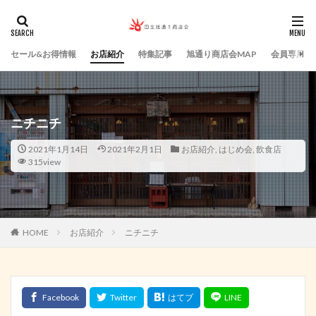
セール&お得情報
お店紹介
特集記事
旭通り商店会MAP
会員専用ペ
ニチニチ
2021年1月14日
2021年2月1日
お店紹介
,
はじめ会
,
飲食店
315view
HOME
お店紹介
ニチニチ