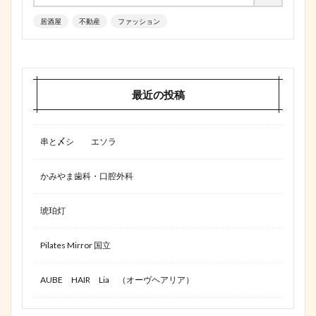
居酒屋
不動産
ファッション
最近の投稿
串と〆シ エソラ
かみやま歯科・口腔外科
琥珀灯
Pilates Mirror 国立
AUBE HAIR Lia （オーヴヘアリア）