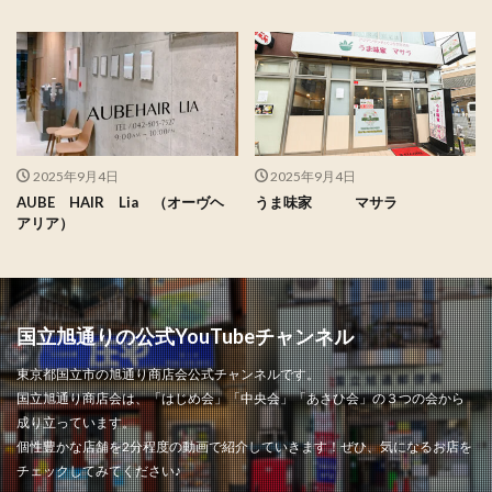
2025年9月4日
2025年9月4日
AUBE HAIR Lia （オーヴヘ
うま味家 マサラ
アリア）
国立旭通りの公式YouTubeチャンネル
東京都国立市の旭通り商店会公式チャンネルです。
国立旭通り商店会は、「はじめ会」「中央会」「あさひ会」の３つの会から
成り立っています。
個性豊かな店舗を2分程度の動画で紹介していきます！ぜひ、気になるお店を
チェックしてみてください♪