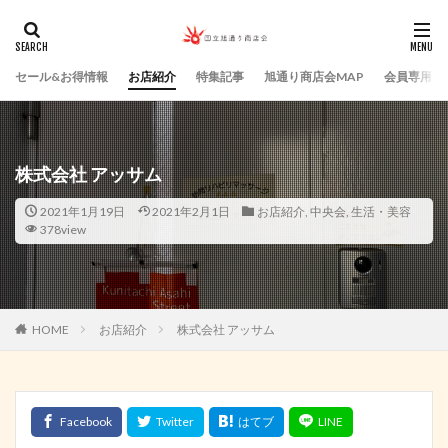
セール&お得情報
お店紹介
特集記事
旭通り商店会MAP
会員専用ペ
株式会社 アッサム
2021年1月19日
2021年2月1日
お店紹介
,
中央会
,
生活・美容
378view
HOME
お店紹介
株式会社 アッサム