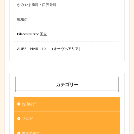
かみやま歯科・口腔外科
琥珀灯
Pilates Mirror 国立
AUBE HAIR Lia （オーヴヘアリア）
カテゴリー
お店紹介
ブログ
場所で探す