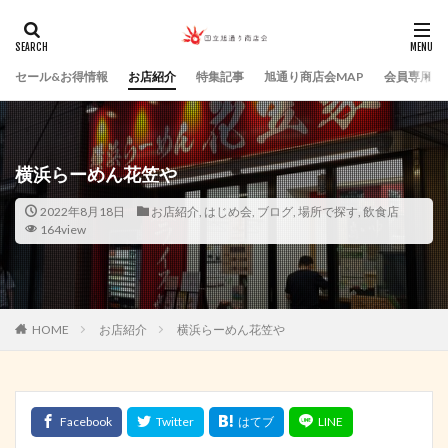
セール&お得情報
お店紹介
特集記事
旭通り商店会MAP
会員専用ペ
横浜らーめん花笠や
2022年8月18日
お店紹介
,
はじめ会
,
ブログ
,
場所で探す
,
飲食店
164view
HOME
お店紹介
横浜らーめん花笠や