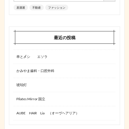
居酒屋
不動産
ファッション
最近の投稿
串と〆シ エソラ
かみやま歯科・口腔外科
琥珀灯
Pilates Mirror 国立
AUBE HAIR Lia （オーヴヘアリア）