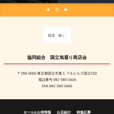
目次
1
協同
組
合
協同組合 国立旭通り商店会
国立
旭通
り商
〒186-0002 東京都国立市東１-7-6 ヒルズ国立102
店会
電話番号 042-580-3636
FAX 042-580-3606
セール&お得情報
お店紹介
特集記事