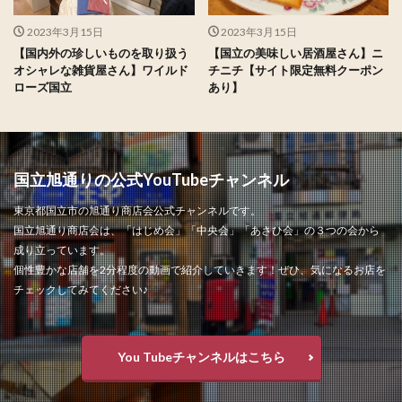
2023年3月15日
2023年3月15日
【国内外の珍しいものを取り扱う
【国立の美味しい居酒屋さん】ニ
オシャレな雑貨屋さん】ワイルド
チニチ【サイト限定無料クーポン
ローズ国立
あり】
国立旭通りの公式YouTubeチャンネル
東京都国立市の旭通り商店会公式チャンネルです。
国立旭通り商店会は、「はじめ会」「中央会」「あさひ会」の３つの会から
成り立っています。
個性豊かな店舗を2分程度の動画で紹介していきます！ぜひ、気になるお店を
チェックしてみてください♪
You Tubeチャンネルはこちら