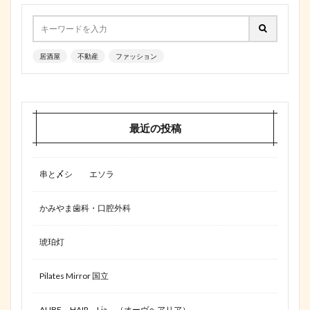
居酒屋
不動産
ファッション
最近の投稿
串と〆シ エソラ
かみやま歯科・口腔外科
琥珀灯
Pilates Mirror 国立
AUBE HAIR Lia （オーヴヘアリア）