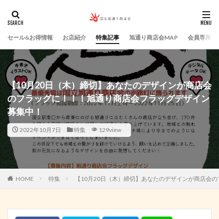
セール&お得情報
お店紹介
特集記事
旭通り商店会MAP
会員専用ペ
【10月20日（木）締切】あなたのデザインが商店会
のフラッグに！！！旭通り商店会フラッグデザイン
募集中！
2022年10月7日
特集
129view
HOME
特集
【10月20日（木）締切】あなたのデザインが商店会