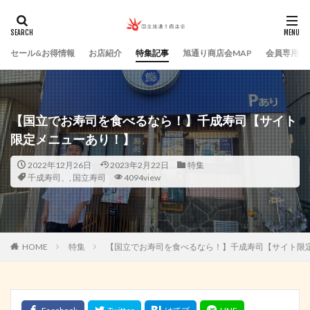
セール&お得情報
お店紹介
特集記事
旭通り商店会MAP
会員専用ペ
【国立でお寿司を食べるなら！】千成寿司【サイト
限定メニューあり！】
2022年12月26日
2023年2月22日
特集
千成寿司、
,
国立寿司
4094view
HOME
特集
【国立でお寿司を食べるなら！】千成寿司【サイト限