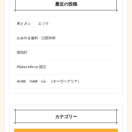
最近の投稿
串と〆シ エソラ
かみやま歯科・口腔外科
琥珀灯
Pilates Mirror 国立
AUBE HAIR Lia （オーヴヘアリア）
カテゴリー